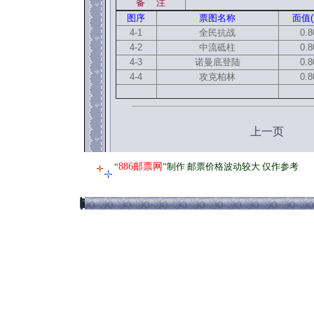
备 注
图序
票图名称
面值(
4-1
全民抗战
0.8
4-2
中流砥柱
0.8
4-3
诺曼底登陆
0.8
4-4
攻克柏林
0.8
上一页
“
886邮票网
”制作 邮票价格波动较大 仅作参考