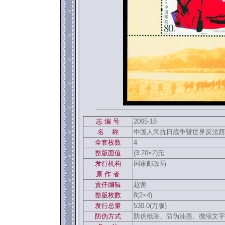
志 编 号
2005-16
名 称
中国人民抗日战争暨世界反法西斯
全套枚数
4
整版面值
(3.20×2)元
发行机构
国家邮政局
原 作 者
责任编辑
赵蕾
整版枚数
8(2×4)
发行总量
530.0(万版)
防伪方式
防伪纸张、防伪油墨、微缩文字