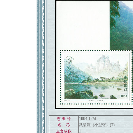
返回886
志 编 号
1994-12M
名 称
武陵源（小型张）(T)
全套枚数
1