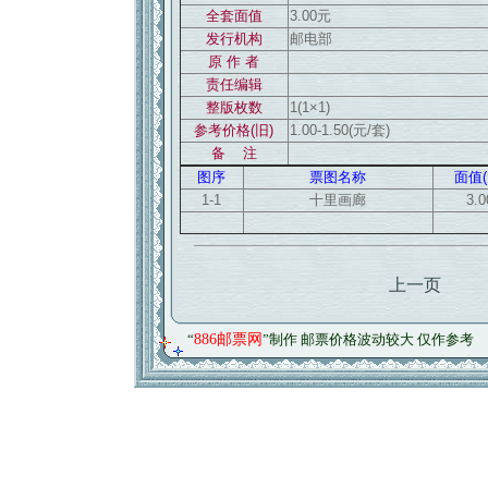
全套面值
3.00元
发行机构
邮电部
原 作 者
责任编辑
整版枚数
1(1×1)
参考价格(旧)
1.00-1.50(元/套)
备 注
图序
票图名称
面值(
1-1
十里画廊
3.0
上一页
“
886邮票网
”制作 邮票价格波动较大 仅作参考