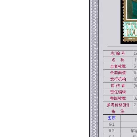
志 编 号
1
名 称
全套枚数
6
全套面值
6
发行机构
原 作 者
(
责任编辑
整版枚数
3
参考价格(旧)
2
备 注
图序
6-1
6-2
解