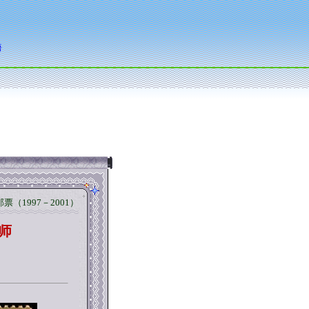
票（1997－2001）
师