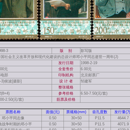
998-3
版 别
影写版
中国社会主义改革开放和现代化建设的总设计师邓小平同志逝世一周年(J)
发行日期
1998-2-19
.00元
全套售价
6.00元
邮电部
印制机构
北京邮票厂
6-3)侯波[摄影]
设 计 者
邹建军
整张规格
2(8×4)
参考价格
6.50-7.50(元/套)
.00-2.50(元/套)
筋票及价格
票图名称
面值(元)
票规格(mm)
齿孔度数
发行量(万
邓小平同志像
0.50
30×50
P11.5
4644.7
放战争时期的邓小平
0.50
30×50
P11.5
4071.9