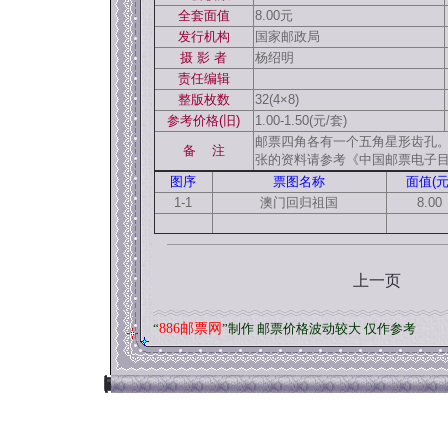
全套面值
8.00元
发行机构
国家邮政局
摄 影 者
杨绍明
责任编辑
整版枚数
32(4×8)
参考价格(旧)
1.00-1.50(元/套)
邮票四角各有一个五角星形齿孔。澳
备 注
张的资料请参考《中国邮票电子目
图序
票图名称
面值(元
1-1
澳门回归祖国
8.00
上一页
“
886邮票网
”制作 邮票价格波动较大 仅作参考