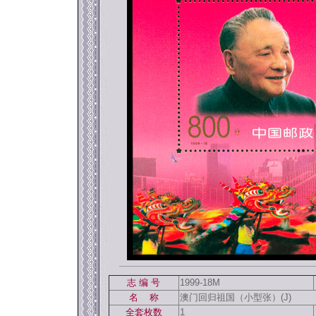
返回886
志 编 号
1999-18M
名 称
澳门回归祖国（小型张）(J)
全套枚数
1