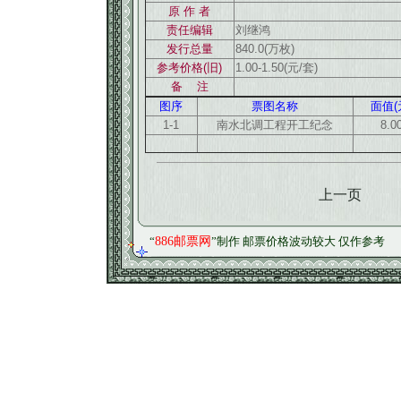
原 作 者
责任编辑
刘继鸿
发行总量
840.0(万枚)
参考价格(旧)
1.00-1.50(元/套)
备 注
图序
票图名称
面值(
1-1
南水北调工程开工纪念
8.0
上一页
“
886邮票网
”制作 邮票价格波动较大 仅作参考