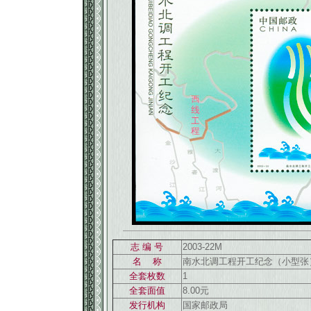
志 编 号
2003-22M
返回886
名 称
南水北调工程开工纪念（小型张）
全套枚数
1
全套面值
8.00元
发行机构
国家邮政局