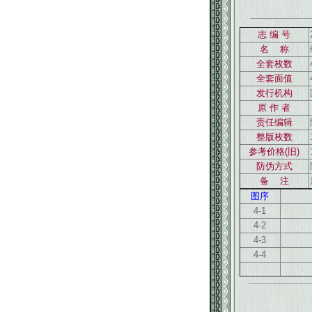
志 编 号
名 称
全套枚数
全套面值
发行机构
原 作 者
责任编辑
整版枚数
参考价格(旧)
防伪方式
备 注
图序
4-1
4-2
4-3
4-4