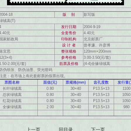
2004-18
版 别
影写版
绿绒蒿(T)
4
发行日期
2004-9-19
4.40元
全套售价
4.40元
国家邮政局
印制机构
北京邮票厂
设 计 者
曾孝濂、许彦博
陈宜思
整张规格
120mm×200mm
12(3×4)
参考价格
3.00-3.50(元/套)
1.50-2.00(元/套)
筋票及价格
(4-4)全缘绿绒蒿
防伪纸张、防伪油墨、荧光喷码
注意：在市场上有此套邮票的假票出现。
票图名称
面值(元)
票规格(mm)
齿孔度数
发行量(
长叶绿绒蒿
0.80
30×40
P13.5×13
1100
总状绿绒蒿
0.80
30×40
P13.5×13
1050
红花绿绒蒿
0.80
30×40
P13.5×13
1050
全缘绿绒蒿
2.00
30×40
P13.5×13
980
上一页
回目录
下一页