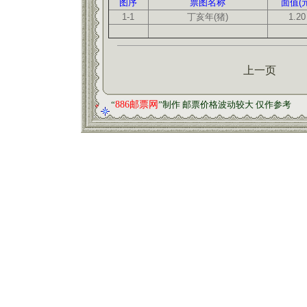
图序
票图名称
面值(元
1-1
丁亥年(猪)
1.20
上一页
“
886邮票网
”制作 邮票价格波动较大 仅作参考