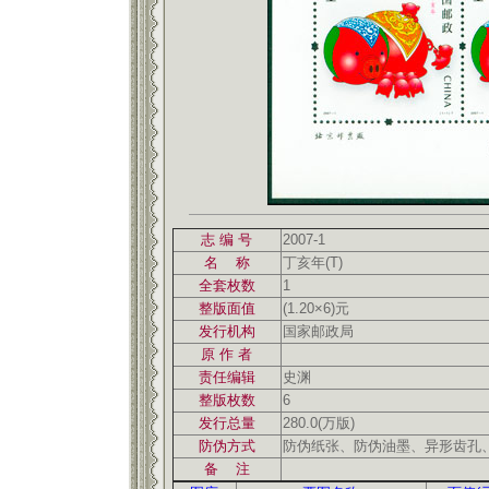
志 编 号
2007-1
名 称
丁亥年(T)
全套枚数
1
整版面值
(1.20×6)元
发行机构
国家邮政局
原 作 者
责任编辑
史渊
整版枚数
6
发行总量
280.0(万版)
防伪方式
防伪纸张、防伪油墨、异形齿孔
备 注