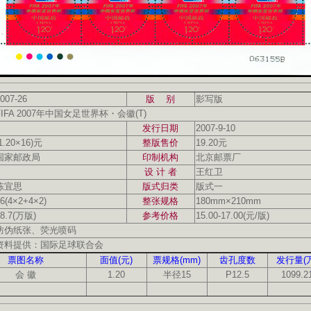
007-26
版 别
影写版
FIFA 2007年中国女足世界杯・会徽(T)
发行日期
2007-9-10
1.20×16)元
整版售价
19.20元
国家邮政局
印制机构
北京邮票厂
设 计 者
王红卫
陈宜思
版式归类
版式一
6(4×2+4×2)
整张规格
180mm×210mm
8.7(万版)
参考价格
15.00-17.00(元/版)
防伪纸张、荧光喷码
资料提供：国际足球联合会
票图名称
面值(元)
票规格(mm)
齿孔度数
发行量(万
会 徽
1.20
半径15
P12.5
1099.2