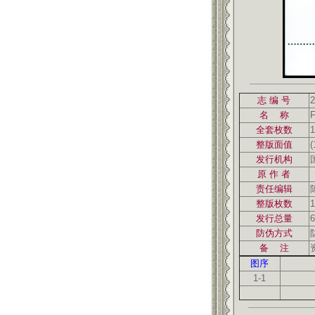
志 编 号
2
名 称
全套枚数
1
整版面值
(
发行机构
原 作 者
责任编辑
整版枚数
1
发行总量
6
防伪方式
备 注
图序
1-1