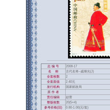
志 编 号
2008-17
名 称
古代名将--戚继光(J)
全套枚数
2
全套面值
2.40元
发行机构
国家邮政局
返回886
原 作 者
责任编辑
赵蕾
整版枚数
20(5×4)
参考价格(旧)
0.80-1.00(元/套)