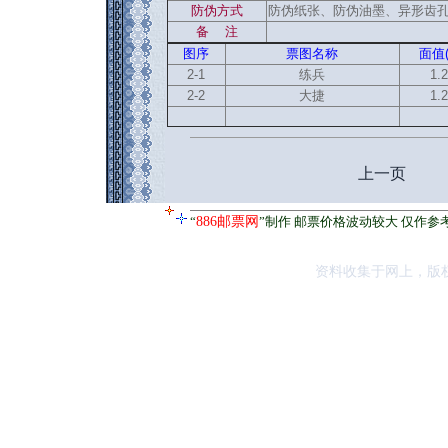
防伪方式
防伪纸张、防伪油墨、异形齿
备 注
图序
票图名称
面值(
2-1
练兵
1.
2-2
大捷
1.
上一页
“
886邮票网
”制作 邮票价格波动较大 仅作参
资料收集于网上，版