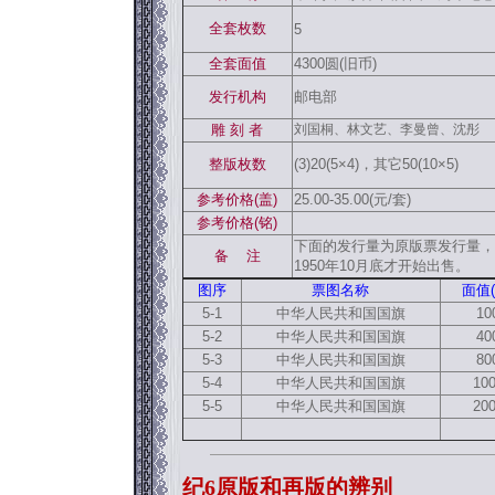
全套枚数
5
全套面值
4300圆(旧币)
发行机构
邮电部
雕 刻 者
刘国桐、林文艺、李曼曾、沈彤
整版枚数
(3)20(5×4)，其它50(10×5)
参考价格(盖)
25.00-35.00(元/套)
参考价格(铭)
下面的发行量为原版票发行量，再
备 注
1950年10月底才开始出售。
图序
票图名称
面值(
5-1
中华人民共和国国旗
10
5-2
中华人民共和国国旗
40
5-3
中华人民共和国国旗
80
5-4
中华人民共和国国旗
10
5-5
中华人民共和国国旗
20
纪6原版和再版的辨别