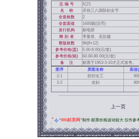
志 编 号
纪21
名 称
庆祝三八国际妇女节
全套枚数
2
全套面值
1600圆(旧币)
发行机构
邮电部
雕 刻 者
李曼曾、吴彭越
整版枚数
96(8×12)
参考价格(盖)
5.00-8.00(元/套)
参考价格(铭)
60.00-90.00(元/套)
备 注
邮票于1953-3-10才正式发售。
图序
票图名称
面值(
2-1
纺织女工
80
2-2
农妇
80
上一页
“
886邮票网
”制作 邮票价格波动较大 仅作参