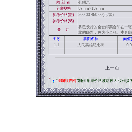
雕 刻 者
孔绍惠
全张规格
87mm×137mm
参考价格(盖)
300.00-450.00(元/套)
参考价格(铭)
将已发行的全套邮票合印在一张
备 注
纹的邮票，称为小全张。本套邮
图序
票图名称
面值(
1-1
人民英雄纪念碑
0.0
上一页
“
886邮票网
”制作 邮票价格波动较大 仅作参