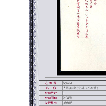
志 编 号
纪47M
名 称
人民英雄纪念碑（小全张）
全套枚数
1
全套面值
0.08元
发行机构
邮电部