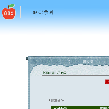
886邮票网
翻页键：（←）上
中国邮票电子目录
1.航空函件
函件种类
重量