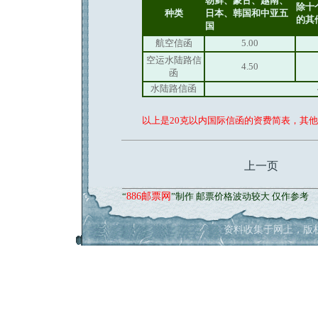
朝鲜、蒙古、越南、
除十
种类
日本、韩国和中亚五
的其
国
航空信函
5.00
空运水陆路信
4.50
函
水陆路信函
以上是20克以内国际信函的资费简表，其
网址大全
上一页
“
886邮票网
”制作 邮票价格波动较大 仅作参考
资料收集于网上，版