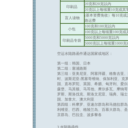
20克和20克以内
印刷品
20克以上每续重10克或其
(基本资费免收）每10克
盲人读物
路运费
100克和100克以内
小包
100克以上每续重100克
5000克和5000克以内
印刷品专袋
5000克以上每续重1000
空运水陆路函件通达国家或地区：
第一组：韩国、日本
第二组：塞浦路斯
第三组：亚美尼亚、阿塞拜疆、格鲁吉亚、
时、波斯尼亚-黑塞哥维纳、保加利亚、克
国、直布罗陀、英国、希腊、匈牙利、爱尔
森堡、马其顿、马耳他、摩尔多瓦、摩纳哥
罗斯、斯洛伐克、斯洛文尼亚、瑞典、瑞士
国、加拿大、澳大利亚
第四组：科摩罗、亚速尔群岛和马德拉群岛
利维亚、巴西、格陵兰岛、百慕大群岛、圣
京群岛、巴拉圭、波多黎各
3.水陆路函件