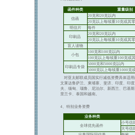
函件种类
重量级别
20克和20克以内
信函
20克以上每续重10克或其
明信片
每件
20克和20克以内
印刷品
20克以上每续重10克或其
盲人读物
100克和100克以内
小包
100克以上每续重100克或
5000克和5000克以内
印刷品专袋
5000克以上每续重1000
对亚太邮联成员国实行减低资费具体适用
文莱达鲁萨兰、柬埔寨、斐济、印度、印度
夫、缅甸、瑙鲁、尼泊尔、新西兰、巴基斯
里兰卡、泰国和越南。
4、特别业务资费
业务种类
小号信封
全球优先函件
大号信封
出售国际回信券
每枚