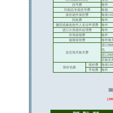
挂号费
每件
印刷品专袋挂号费
每袋
保价函件保价费
每保10
回执费
每件
撤回或修改收件人名址申请费
每件
进口欠资函件处理费
每件
存局候领费
每件
逾期保管费
每件每
进口纳
包
送交海关验关费
进口纳
非验关
保价费
每保10
保价包裹
手续费
每件
国
（20