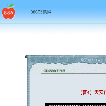
886邮票网
翻页键：（←）上
中国邮票电子目录
（普4）天安