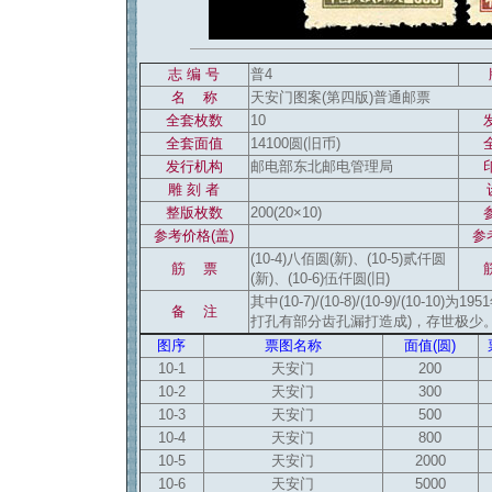
志 编 号
普4
名 称
天安门图案(第四版)普通邮票
全套枚数
10
全套面值
14100圆(旧币)
发行机构
邮电部东北邮电管理局
雕 刻 者
整版枚数
200(20×10)
参考价格(盖)
参
(10-4)八佰圆(新)、(10-5)贰仟圆
筋 票
(新)、(10-6)伍仟圆(旧)
其中(10-7)/(10-8)/(10-9)/(10-
备 注
打孔有部分齿孔漏打造成)，存世极少。
图序
票图名称
面值(圆)
10-1
天安门
200
10-2
天安门
300
10-3
天安门
500
10-4
天安门
800
10-5
天安门
2000
10-6
天安门
5000