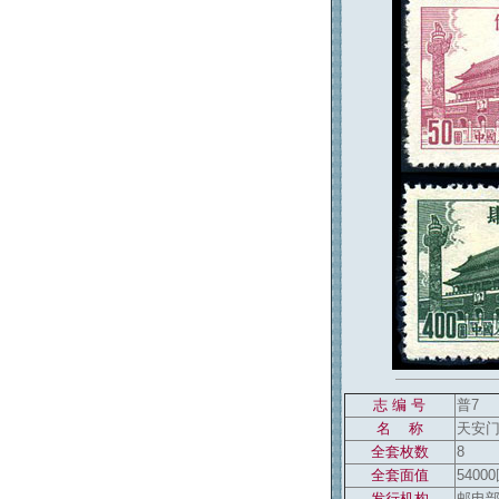
志 编 号
普7
返回886
名 称
天安门
全套枚数
8
全套面值
5400
发行机构
邮电