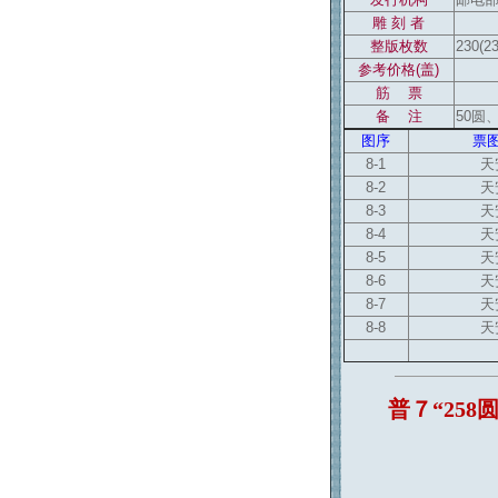
雕 刻 者
整版枚数
230(2
参考价格(盖)
筋 票
备 注
50圆
图序
票
8-1
天
8-2
天
8-3
天
8-4
天
8-5
天
8-6
天
8-7
天
8-8
天
普７“258圆