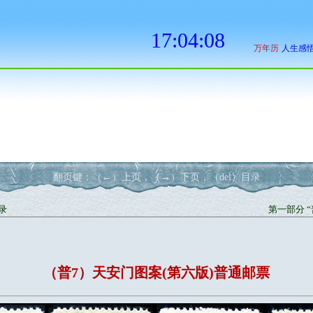
翻页键：（←）上页，（→）下页，（del）目录
录
第一部分 
（普7）天安门图案(第六版)普通邮票