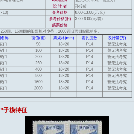
设 计 者
孙传哲
3×10)
参考价格
8.00-13.00(元/套)
参考价格(旧)
3.00-6.00(元/套)
筋票价格
、250圆、1600圆的旧票相对少些，1600圆旧票倒假戳的多。
图名称
面值(圆)
票规格(mm)
齿孔度数
发行量(万)
安门
50
18×20
P14
暂无法考究
安门
100
18×20
P14
暂无法考究
安门
200
18×20
P14
暂无法考究
安门
250
18×20
P14
暂无法考究
安门
400
18×20
P14
暂无法考究
安门
800
18×20
P14
暂无法考究
安门
1600
18×20
P14
暂无法考究
安门
2000
18×20
P14
暂无法考究
”子模特征