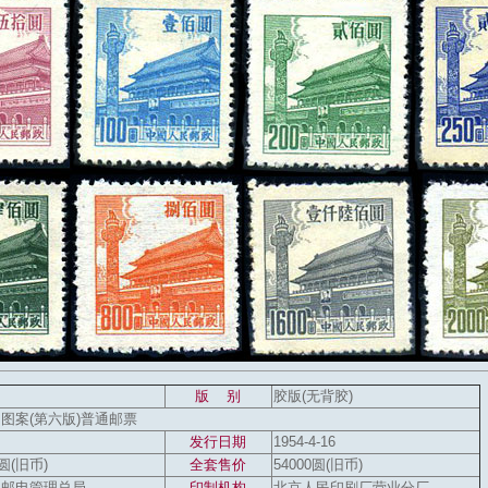
版 别
胶版(无背胶)
图案(第六版)普通邮票
发行日期
1954-4-16
0圆(旧币)
全套售价
54000圆(旧币)
部邮电管理总局
印制机构
北京人民印刷厂营业分厂