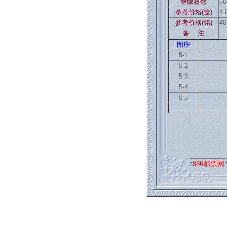
整版枚数
5
参考价格(盖)
4.
参考价格(铭)
40
备 注
图序
5-1
5-2
5-3
5-4
5-5
“
886邮票网