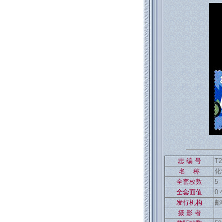
志 编 号
T2
名 称
化
返回886
全套枚数
5
全套面值
0
发行机构
邮
摄 影 者