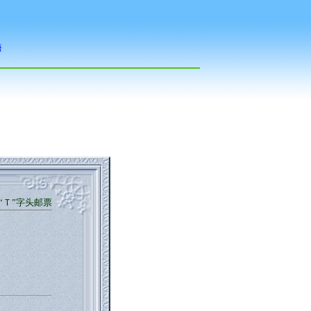
“Ｔ”字头邮票