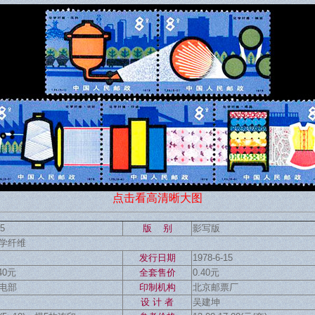
点击看高清晰大图
5
版 别
影写版
学纤维
发行日期
1978-6-15
.40元
全套售价
0.40元
电部
印制机构
北京邮票厂
设 计 者
吴建坤