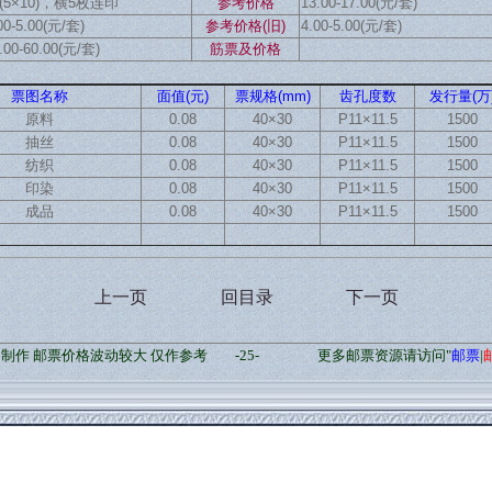
0(5×10)，横5枚连印
参考价格
13.00-17.00(元/套)
00-5.00(元/套)
参考价格(旧)
4.00-5.00(元/套)
.00-60.00(元/套)
筋票及价格
票图名称
面值(元)
票规格(mm)
齿孔度数
发行量(万
原料
0.08
40×30
P11×11.5
1500
抽丝
0.08
40×30
P11×11.5
1500
纺织
0.08
40×30
P11×11.5
1500
印染
0.08
40×30
P11×11.5
1500
成品
0.08
40×30
P11×11.5
1500
上一页
回目录
下一页
”制作 邮票价格波动较大 仅作参考
-25-
更多邮票资源请访问"
邮票
|