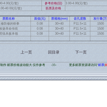
00-4.00(元/套)
参考价格(旧)
3.00-4.00(元/套)
.00-40.00(元/套)
筋票及价格
票图名称
面值(元)
票规格(mm)
齿孔度数
发行量(万
反修防修的铁拳
0.08
30×40
P11.5×11
1500
发扬革命传统
0.08
30×40
P11.5×11
1500
苦练杀敌本领
0.08
30×40
P11.5×11
1500
上一页
回目录
下一页
”制作 邮票价格波动较大 仅作参考
-35-
更多邮票资源请访问"
邮票
|