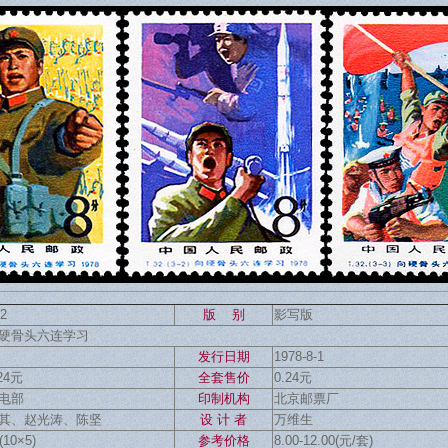
2
版 别
影写版
硬骨头六连学习
发行日期
1978-8-1
.24元
全套售价
0.24元
电部
印制机构
北京邮票厂
其、赵光涛、陈坚
设 计 者
万维生
(10×5)
参考价格
8.00-12.00(元/套)