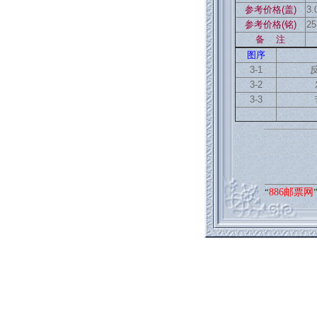
参考价格(盖)
3.
参考价格(铭)
25
备 注
图序
3-1
3-2
3-3
“
886邮票网