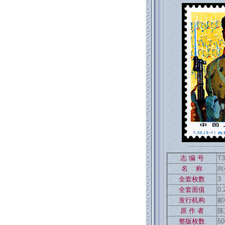
志 编 号
T3
名 称
向
全套枚数
3
返回886
全套面值
0
发行机构
邮
原 作 者
陈
整版枚数
50