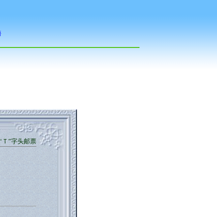
“Ｔ”字头邮票