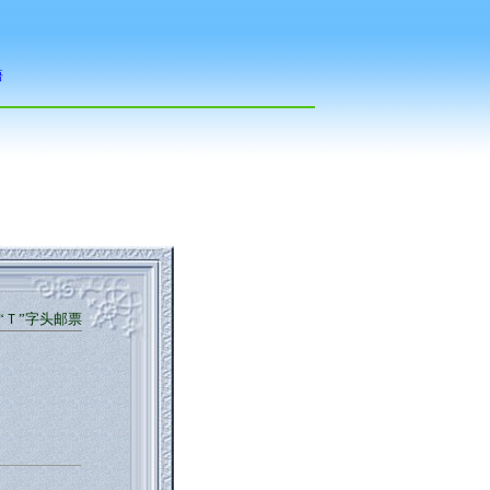
“Ｔ”字头邮票