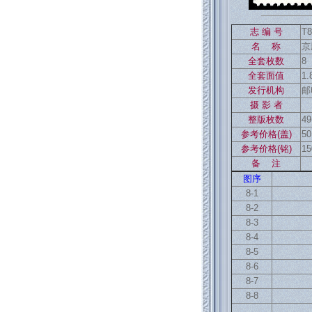
志 编 号
T8
名 称
京
全套枚数
8
全套面值
1
发行机构
邮
摄 影 者
整版枚数
49
参考价格(盖)
50
参考价格(铭)
15
备 注
图序
8-1
8-2
8-3
8-4
8-5
8-6
8-7
8-8