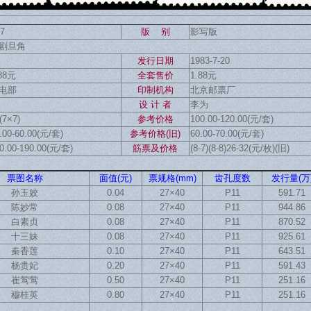
7
版 别
影写版
剧旦角
发行日期
1983-7-20
.88元
全套售价
1.88元
电部
印制机构
北京邮票厂
设 计 者
李为
(7×7)
参考价格
100.00-120.00(元/套)
.00-60.00(元/套)
参考价格(旧)
60.00-70.00(元/套)
0.00-190.00(元/套)
筋票及价格
(8-7)(8-8)26-32(元/枚)(旧)
票图名称
面值(元)
票规格(mm)
齿孔度数
发行量(万
孙玉姣
0.04
27×40
P11
591.71
陈妙常
0.08
27×40
P11
944.86
白素贞
0.08
27×40
P11
870.52
十三妹
0.08
27×40
P11
925.61
秦香莲
0.10
27×40
P11
643.51
杨贵妃
0.20
27×40
P11
591.43
崔莺莺
0.50
27×40
P11
251.16
穆桂英
0.80
27×40
P11
251.16