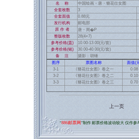
名 称
中国绘画・唐・簪花仕女图
全套枚数
3
全套面值
0.88元
发行机构
邮电部
原 作 者
唐・周�P
整版枚数
28(4×7)
参考价格(盖)
10.00-13.00(元/套)
参考价格(铭)
30.00-40.00(元/套)
备 注
摄影：胡锤
图序
票图名称
面值(元
3-1
《簪花仕女图》卷之一
0.08
3-2
《簪花仕女图》卷之二
0.10
3-3
《簪花仕女图》卷之三
0.70
上一页
“
886邮票网
”制作 邮票价格波动较大 仅作参