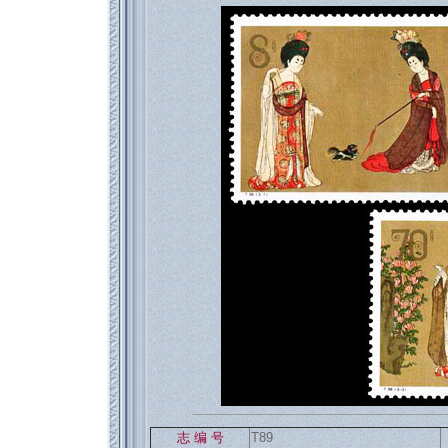
返回886
志 编 号
T89