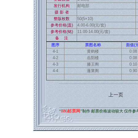
发行机构
邮电部
摄 影 者
整版枚数
50(5×10)
参考价格(盖)
4.00-6.00(元/套)
参考价格(铭)
11.00-14.00(元/套)
备 注
图序
票图名称
面值(元
4-1
黄鹤楼
0.08
4-2
岳阳楼
0.08
4-3
滕王阁
0.10
4-4
蓬莱阁
0.90
上一页
“
886邮票网
”制作 邮票价格波动较大 仅作参