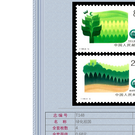
返回886
志 编 号
T148
名 称
绿化祖国
全套枚数
4
全套面值
0.68元