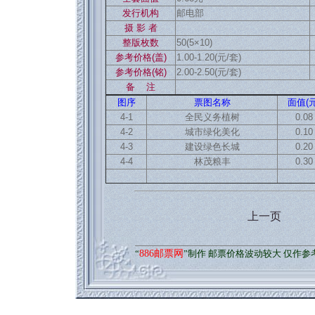
发行机构
邮电部
摄 影 者
整版枚数
50(5×10)
参考价格(盖)
1.00-1.20(元/套)
参考价格(铭)
2.00-2.50(元/套)
备 注
图序
票图名称
面值(元
4-1
全民义务植树
0.08
4-2
城市绿化美化
0.10
4-3
建设绿色长城
0.20
4-4
林茂粮丰
0.30
上一页
“
886邮票网
”制作 邮票价格波动较大 仅作参