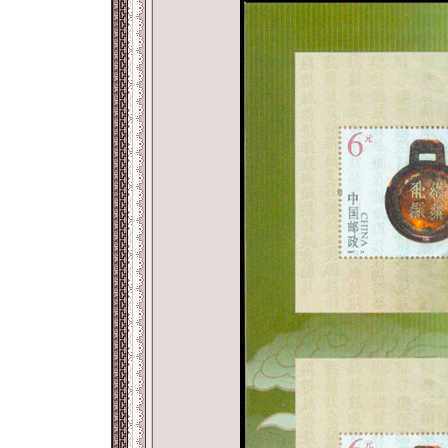
返回886