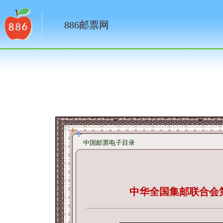
886邮票网
中国邮票电子目录
中华全国集邮联合会