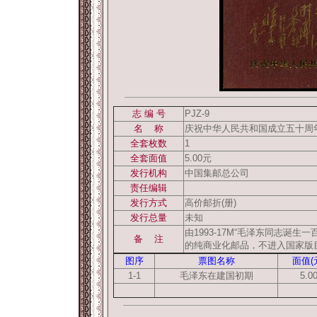
志 编 号
PJZ-9
名 称
庆祝中华人民共和国成立五十周
全套枚数
1
全套面值
5.00元
发行机构
中国集邮总公司
责任编辑
发行方式
高价邮折(册)
发行总量
未知
由1993-17M“毛泽东同志诞
备 注
的纯商业化邮品，不进入国家版
图序
票图名称
面值(
1-1
毛泽东在建国初期
5.0